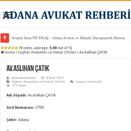
Avukat Saim İNCEKAŞ – Adana Avukat ve Hukuki Danışmanlık Bürosu
(
1
votes, average:
5,00
out of 5)
Home
/
Seyhan Avukatları ve Hukuk Ofisleri
/
Av.Aslıhan ÇATIK
Av.Aslıhan ÇATIK
AdanaAvukatlari
8 Mart 2019
Seyhan Avukatları ve Hukuk Ofisleri
Leave a comment
711 Views
Adı Soyadı:
Av.Aslıhan ÇATIK
Sicil Numarası:
2709
Şehir:
Adana